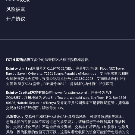
风险披露
开户协议
FXTM 富拓品牌
在多个司法管辖区均获得授权和监管。
Exinity Limited
注册号为 C119470 C1/GBL，注册地址为 5th Floor, NEX Tower,
Rue du Savoir, Cybercity, 72201 Ebene, Republic of Mauritius，受毛里求斯共和国
金融服务委员会监管，投资经纪商执照号为C113012295，受南非金融行业行
为管 理局 (FSCA) 监管，FSP 编号 50320，是持牌的场外衍生品供应商。
Exinity Capital东非有限公司
(www.forextime.com)，注册号为 PVT-
ZQU6JE7，注册地址为 West End Towers, Waiyaki Way, 6th Floor , P.O. Box 1896-
00606, Nairobi, Republic of Kenya 受肯尼亚共和国资本市场管理局监管，拥有非
交易在线外汇经纪商，牌照号为 135。
风险警示：
交易外汇和杠杆化金融品种具有高风险，可能导致您损失本金。
您所承担的亏损风险不应超过您的承受能力，请确保您完全理解其中所涉风
险。交易杠杆化产品并不适合所有投资者。交易非杠杆产品（如股票）也涉及
风险，因为股票的价值可升可跌，这意味着您收回的资金可能低于您最初的投