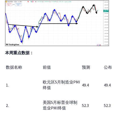
本周重点数据
：
数据名称
前值
预测
公布
欧元区5月制造业PMI
1.
49.4
49.4
终值
美国5月标普全球制
2.
52.3
52.3
造业PMI终值