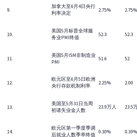
加拿大至6月4日央行
9.
2.75%
2.75
利率决定
美国5月标普全球服
10.
52.3
52.3
务业PMI终值
美国5月ISM非制造业
11.
51.6
52
PMI
欧元区至6月5日欧洲
12.
2.25%
2.00
央行存款机制利率
美国至5月31日当周
23.9万人
23.5
13.
初请失业金人数
欧元区第一季度季调
14.
0.30%
0.30
后就业人数季率终值