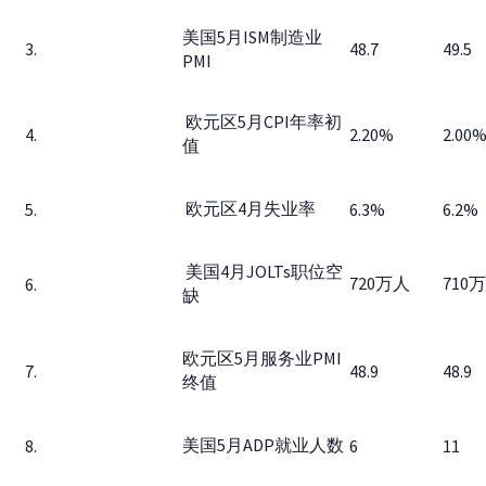
美国5月ISM制造业
3.
48.7
49.5
PMI
欧元区5月CPI年率初
4.
2.20%
2.00
值
欧元区4月失业率
5.
6.3%
6.2%
美国4月JOLTs职位空
720万人
710
6.
缺
欧元区5月服务业PMI
7.
48.9
48.9
终值
美国5月ADP就业人数
8.
6
11