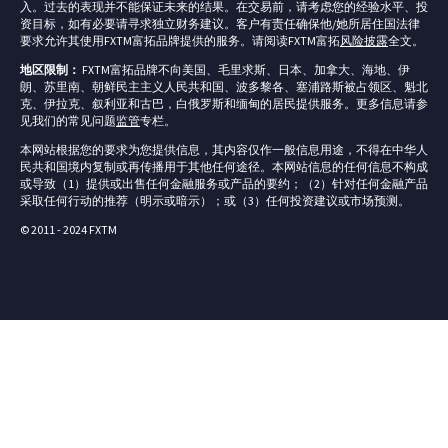
入。过去的表现并不能保证未来的结果。在交易前，请考虑您的经验水平、投
资目标，如有必要请寻求独立财务建议。客户有责任确保他/她所居住国法律
要求允许其使用FXTM富拓品牌提供的服务。请阅读FXTM富拓
风险披露
全文。
地区限制：
FXTM富拓品牌不向美国、毛里求斯、日本、加拿大、海地、伊
朗、苏里南、朝鲜民主主义人民共和国、波多黎各、塞浦路斯被占领区、魁北
克、伊拉克、叙利亚和古巴，白俄罗斯和缅甸的居民提供服务。更多信息请参
见我们的常见问题
监管
专栏。
本网站根据您的要求为您提供信息，其内容仅作一般信息用途，不得在中华人
民共和国境内复制或再传播用于其他任何途径。本网站信息的任何信息不构成
或导致（1）提供或出售任何金融服务或产品的要约；（2）针对任何金融产品
采取任何行动的推荐（明示或暗示）；或（3）任何投资建议或市场预测。
© 2011 - 2024 FXTM